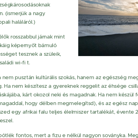
zségkárosodásoknak
. (ismerjük a nagy
pali haláláról.)
élők rosszabbul járnak mint
zakáig képernyőt bámuló
séget tesznek a szüleik,
aládi wi-fi t.
a nem pusztán kultúrális szokás, hanem az egészség me
. Ha nem készítesz a gyereknek reggelit az éhsége csillap
áskájába, kárt okozol neki és magadnak. Ha nem készül f
l magaddal, hogy délben megmelegítsd), és az egész nap
d egy afrikai falu teljes élelmiszer tartalékát, évente 2-
leszel.
tlék fontos, mert a fizu e nélkül nagyon soványka. Meg