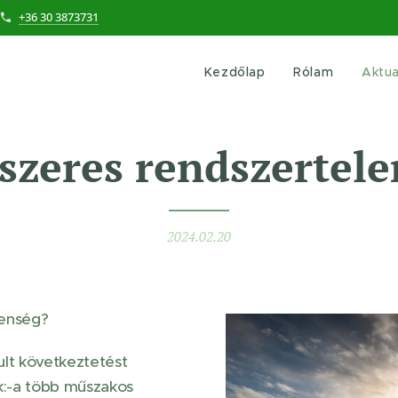
+36 30 3873731
Kezdőlap
Rólam
Aktua
szeres rendszertele
2024.02.20
lenség?
ult következtetést
:-a több műszakos