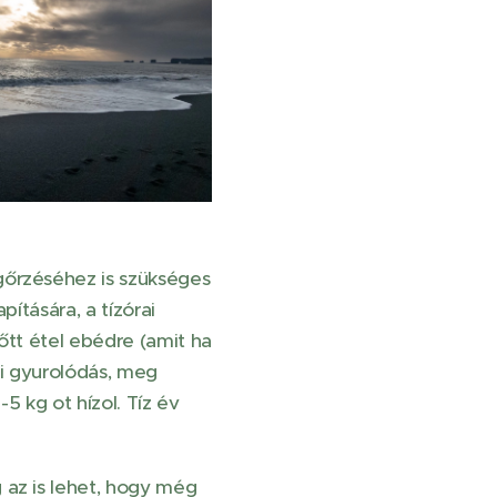
gőrzéséhez is szükséges
ítására, a tízórai
őtt étel ebédre (amit ha
i gyurolódás, meg
5 kg ot hízol. Tíz év
 az is lehet, hogy még