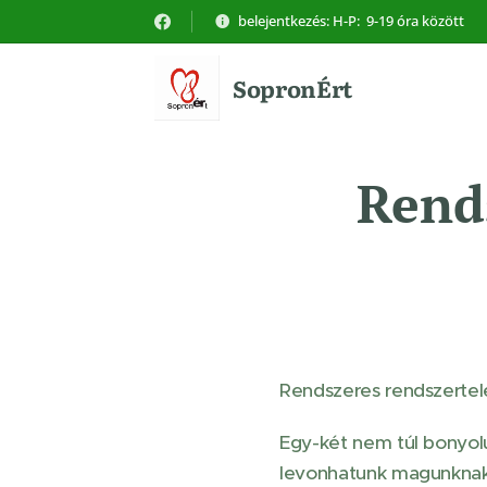
belejentkezés: H-P: 9-19 óra között
SopronÉrt
Rend
Rendszeres rendszerte
Egy-két nem túl bonyol
levonhatunk magunknak