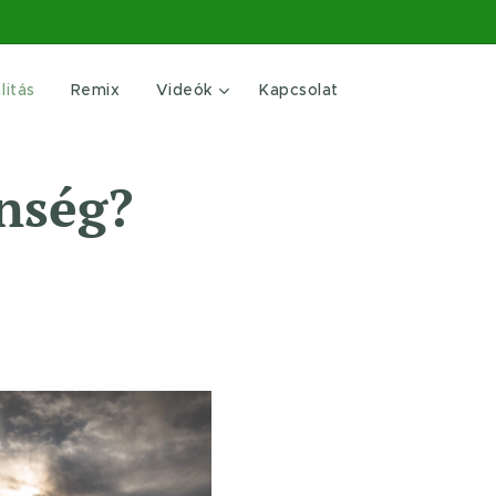
litás
Remix
Videók
Kapcsolat
nség?