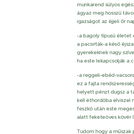
munkarend súlyos egés
ágyaz meg hosszú távon
igazságot az éjjeli őr nap
-a bagoly típusú életet 
a pacsirták-a késő éjs
gyerekeknek nagy szíves
ha este lekapcsolják a cs
-a reggeli-ebéd-vacsor
ez a fajta rendszeresség
helyett pénzt dugsz a t
kell éthordóba elvisze
feszkó után este megesze
alatt feketeöves kövér 
Tudom hogy a műszak pó