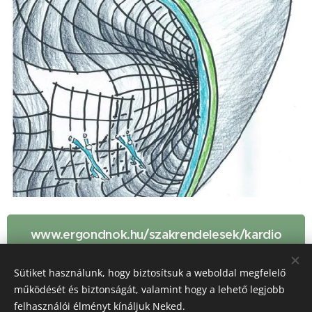
www.ergondnok.hu/szakrendelesek/kardio
logia/
Sütiket használunk, hogy biztosítsuk a weboldal megfelelő
működését és biztonságát, valamint hogy a lehető legjobb
felhasználói élményt kínáljuk Neked.
Share