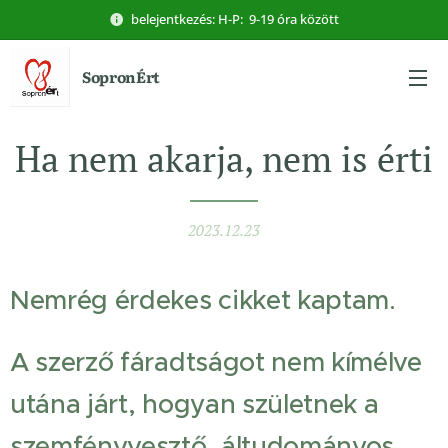
belejentkezés: H-P: 9-19 óra között
SopronÉrt
Ha nem akarja, nem is érti
2023.12.23
Nemrég érdekes cikket kaptam.
A szerző fáradtságot nem kímélve
utána járt, hogyan születnek a
szemfényvesztő, áltudományos