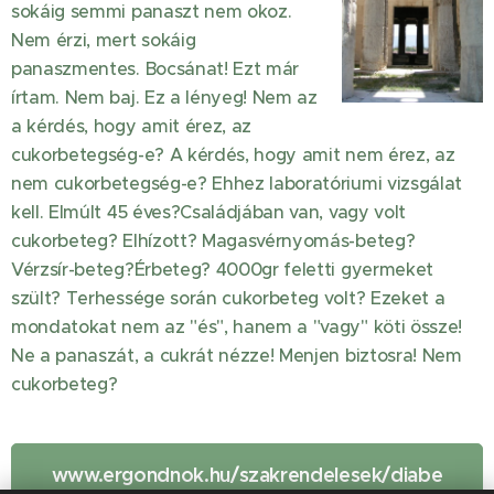
sokáig semmi panaszt nem okoz.
Nem érzi, mert sokáig
panaszmentes. Bocsánat! Ezt már
írtam. Nem baj. Ez a lényeg! Nem az
a kérdés, hogy amit érez, az
cukorbetegség-e? A kérdés, hogy amit nem érez, az
nem cukorbetegség-e? Ehhez laboratóriumi vizsgálat
kell. Elmúlt 45 éves?Családjában van, vagy volt
cukorbeteg? Elhízott? Magasvérnyomás-beteg?
Vérzsír-beteg?Érbeteg? 4000gr feletti gyermeket
szült? Terhessége során cukorbeteg volt? Ezeket a
mondatokat nem az "és", hanem a "vagy" köti össze!
Ne a panaszát, a cukrát nézze! Menjen biztosra! Nem
cukorbeteg?
www.ergondnok.hu/szakrendelesek/diabe