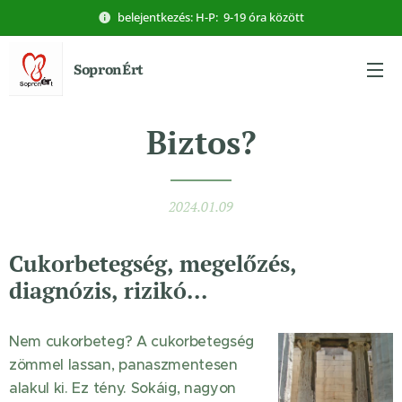
belejentkezés: H-P: 9-19 óra között
SopronÉrt
Biztos?
2024.01.09
Cukorbetegség, megelőzés,
diagnózis, rizikó...
Nem cukorbeteg? A cukorbetegség
zömmel lassan, panaszmentesen
alakul ki. Ez tény. Sokáig, nagyon